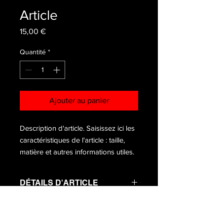
Article
Prix
15,00 €
Quantité
*
Ajouter au panier
Description d'article. Saisissez ici les 
caractéristiques de l'article : taille, 
matière et autres informations utiles.
DÉTAILS D'ARTICLE
Détails d'article. Saisissez ici les
POLITIQUE D'ÉCHANGE ET
caractéristiques de l'article : taille,
DE REMBOURSEMENT